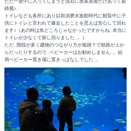
ただ一度中に入ってしまうと流石に改装直後だけあって超
綺麗♪
トイレなども各所にあり以前須磨水族館時代に観覧中に子
供にトイレと言われて爆走したことを思えば安心して回れ
ます♪（あの時は魚どころじゃなかったですからね…本当に
トイレが少なくて探し回りました…。）
ただ…階段が多く建物のつながり方が複雑？で順路が上か
らだったりするので…ベビーカーはお勧めしません…。結
局ベビーカー置き場に置きっぱなしでした…。