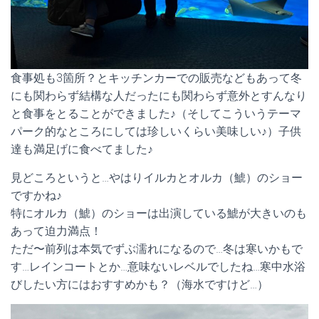
食事処も3箇所？とキッチンカーでの販売などもあって冬
にも関わらず結構な人だったにも関わらず意外とすんなり
と食事をとることができました♪（そしてこういうテーマ
パーク的なところにしては珍しいくらい美味しい♪）子供
達も満足げに食べてました♪
見どころというと…やはりイルカとオルカ（鯱）のショー
ですかね♪
特にオルカ（鯱）のショーは出演している鯱が大きいのも
あって迫力満点！
ただ〜前列は本気でずぶ濡れになるので…冬は寒いかもで
す…レインコートとか…意味ないレベルでしたね…寒中水浴
びしたい方にはおすすめかも？（海水ですけど…）