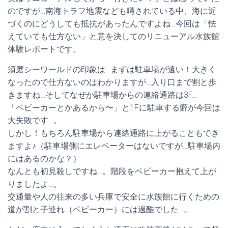
のですが…南海トラフ地震なども噂されている中、海に近
づくのにどうしても抵抗があったんですよね…今回は「怯
えていても仕方ない」と意を決してのリニューアル水族館
体験レポートです。
須磨シーワールドの印象は…まずは駐車場が遠い！大きく
なったので仕方ないのはわかりますが…入り口まで割と歩
きますね…そしてなぜか駐車場からの連絡通路は3F…
「ベビーカーとかあるから〜」と1Fに駐車する癖が今回は
大失敗です…。
しかし！もちろん駐車場から連絡通路に上がることもでき
ますよ♪（駐車場側にエレベーターはないですが…駐車場内
にはあるのかな？）
なんとも初見殺しですね…。階段をベビーカー抱えて上が
りましたよ…。
交通量や人の往来の多い兵庫で安全に水族館に行くための
道が割と子連れ（ベビーカー）には過酷でした…。