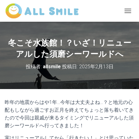
ナ
ビ
ゲ
ー
シ
冬こそ水族館！？いざ！リニュー
ョ
ン
アルした須磨シーワールドへ
を
切
投稿者:
allsmile
投稿日:
2025年2月13日
り
替
え
昨年の地震からはや1年…今年は大丈夫よね…？と地元の心
配もしながら過ごすお正月を終えてちょっと落ち着いてき
たので今回は親戚が来るタイミングでリニューアルした須
磨シーワールドへ行ってきました！
実はリニューアルしてから「行きたい！」とは思っていた