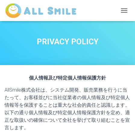
ナ
ビ
ゲ
ー
シ
PRIVACY POLICY
ョ
ン
を
切
り
替
個人情報及び特定個人情報保護方針
え
AllSmile株式会社は、システム開発、販売業務を行うに当
たって、お客様並びに当社従業者の個人情報及び特定個人
情報等を保護することは重大な社会的責任と認識します。
以下の通り個人情報及び特定個人情報保護方針を定め、適
正な取扱いの確保について全社を挙げて取り組むことを宣
言します。