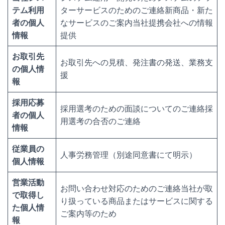
テム利用
ターサービスのためのご連絡新商品・新た
者の個人
なサービスのご案内当社提携会社への情報
情報
提供
お取引先
お取引先への見積、発注書の発送、業務支
の個人情
援
報
採用応募
採用選考のための面談についてのご連絡採
者の個人
用選考の合否のご連絡
情報
従業員の
人事労務管理（別途同意書にて明示）
個人情報
営業活動
お問い合わせ対応のためのご連絡当社が取
で取得し
り扱っている商品またはサービスに関する
た個人情
ご案内等のため
報