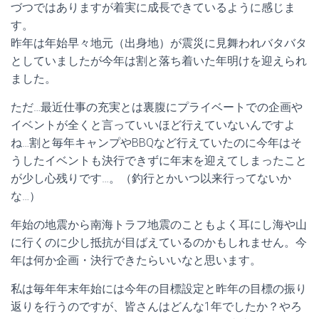
づつではありますが着実に成長できているように感じま
す。
昨年は年始早々地元（出身地）が震災に見舞われバタバタ
としていましたが今年は割と落ち着いた年明けを迎えられ
ました。
ただ…最近仕事の充実とは裏腹にプライベートでの企画や
イベントが全くと言っていいほど行えていないんですよ
ね…割と毎年キャンプやBBQなど行えていたのに今年はそ
うしたイベントも決行できずに年末を迎えてしまったこと
が少し心残りです…。（釣行とかいつ以来行ってないか
な…）
年始の地震から南海トラフ地震のこともよく耳にし海や山
に行くのに少し抵抗が目ばえているのかもしれません。今
年は何か企画・決行できたらいいなと思います。
私は毎年年末年始には今年の目標設定と昨年の目標の振り
返りを行うのですが、皆さんはどんな1年でしたか？やろ