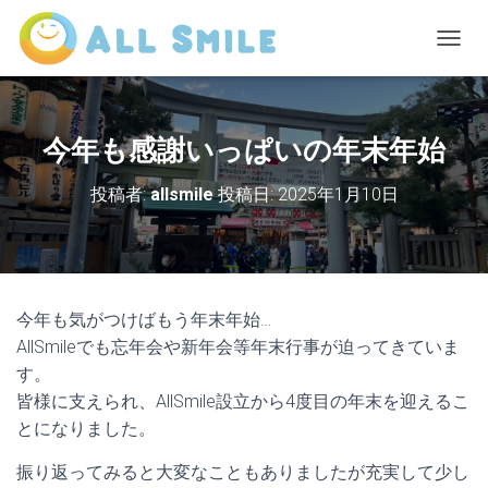
ナ
ビ
ゲ
ー
シ
今年も感謝いっぱいの年末年始
ョ
ン
投稿者:
allsmile
投稿日:
2025年1月10日
を
切
り
替
え
今年も気がつけばもう年末年始…
AllSmileでも忘年会や新年会等年末行事が迫ってきていま
す。
皆様に支えられ、AllSmile設立から4度目の年末を迎えるこ
とになりました。
振り返ってみると大変なこともありましたが充実して少し