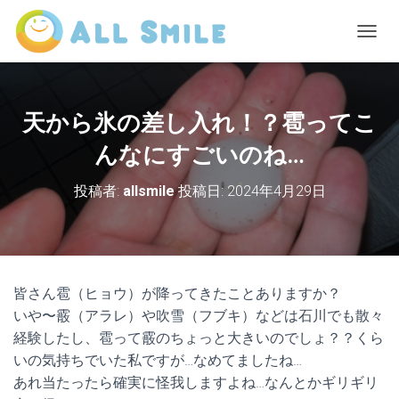
ナ
ビ
ゲ
ー
シ
天から氷の差し入れ！？雹ってこ
ョ
ン
んなにすごいのね…
を
切
投稿者:
allsmile
投稿日:
2024年4月29日
り
替
え
皆さん雹（ヒョウ）が降ってきたことありますか？
いや〜霰（アラレ）や吹雪（フブキ）などは石川でも散々
経験したし、雹って霰のちょっと大きいのでしょ？？くら
いの気持ちでいた私ですが…なめてましたね…
あれ当たったら確実に怪我しますよね…なんとかギリギリ