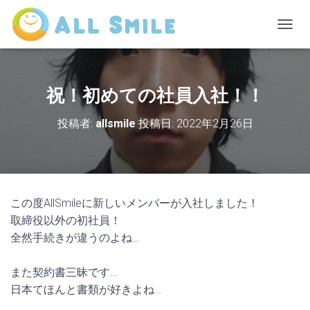
ナ
ビ
ゲ
ー
シ
祝！初めての社員入社！！
ョ
ン
投稿者:
allsmile
投稿日:
2022年2月26日
を
切
り
替
え
この度AllSmileに新しいメンバーが入社しました！
取締役以外の初社員！
全然手続きが違うのよね…
また契約書三昧です…
日本てほんと書類が好きよね…