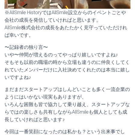
※AllSmile HistoryではAllSmile設立からのイベントごとや
会社の成長を発信していければと思います。
AllSmile株式会社の成長をあたたかく見守っていただけれ
ば幸いです。
〜記録者の独り言〜
いや〜仲間が増えるのってやっぱり嬉しいですよね♪
そもそも以前の職場の時から立場も違うのに仲良くしてく
れていたメンバーだけに入社決めてくれたのは本当に嬉し
いですよね♪
まだまだスタートアップはしんどいことも多く一流企業の
ようにはいかない現実もありますが、
いろんな困難も皆で協力して乗り越え、スタートアップな
らではの楽しさも共有しながらAllSmileも個人としても成
長していければと思います♪
今回は一番笑顔になったのは私かも？という出来事でし