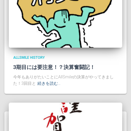
ALLSMILE HISTORY
3期目には要注意！？決算奮闘記！
今年もありがたいことにAllSmileの決算がやってきまし
た！3回目と
続きを読む…