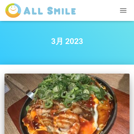
ナ
ビ
ゲ
ー
シ
3月 2023
ョ
ン
を
切
り
替
え