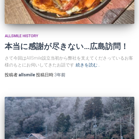
ALLSMILE HISTORY
本当に感謝が尽きない…広島訪問！
さて今回はAllSmile設立当初から弊社を支えてくださっているお客
様のもとにお伺いしてきたお話です
続きを読む…
投稿者:
allsmile
投稿日時:
3年
前