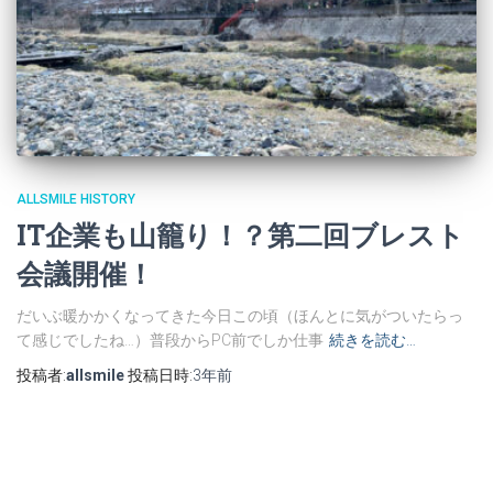
ALLSMILE HISTORY
IT企業も山籠り！？第二回ブレスト
会議開催！
だいぶ暖かかくなってきた今日この頃（ほんとに気がついたらっ
て感じでしたね…）普段からPC前でしか仕事
続きを読む…
投稿者:
allsmile
投稿日時:
3年
前